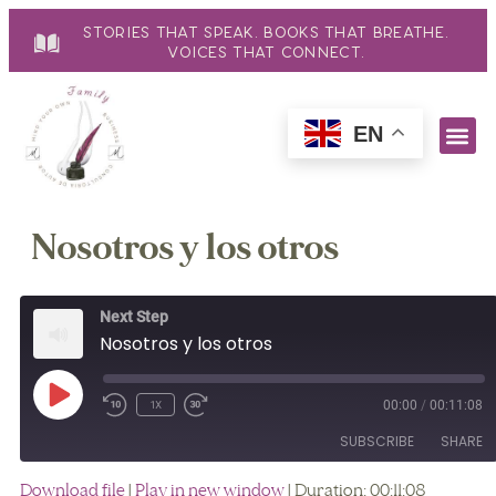
Stories That Speak. Books That Breathe.
Voices That Connect.
EN
Nosotros y los otros
Next Step
Nosotros y los otros
00:00
/
00:11:08
1x
SUBSCRIBE
SHARE
Download file
|
Play in new window
|
Duration: 00:11:08