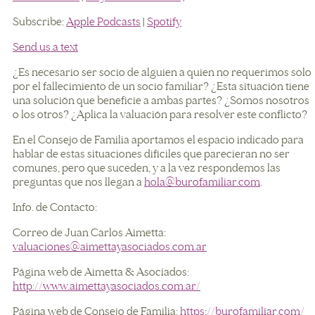
SHARE
Apple Podcasts
Spotify
Subscribe:
Apple Podcasts
|
Spotify
RSS FEED
LINK
Send us a text
EMBED
¿Es necesario ser socio de alguien a quien no requerimos solo
por el fallecimiento de un socio familiar? ¿Esta situación tiene
una solución que beneficie a ambas partes? ¿Somos nosotros
o los otros? ¿Aplica la valuación para resolver este conflicto?
En el Consejo de Familia aportamos el espacio indicado para
hablar de estas situaciones difíciles que parecieran no ser
comunes, pero que suceden, y a la vez respondemos las
preguntas que nos llegan a
hola@burofamiliar.com
.
Info. de Contacto:
Correo de Juan Carlos Aimetta:
valuaciones@aimettayasociados.com.ar
Página web de Aimetta & Asociados:
http://www.aimettayasociados.com.ar/
Página web de Consejo de Familia:
https://burofamiliar.com/