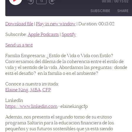
00:00
/
00:15:02
1x
SUBSCRIBE
SHARE
Download file
|
Play in new window
|
Duration: 00:15:02
SHARE
Apple Podcasts
Spotify
Subscribe:
Apple Podcasts
|
Spotify
RSS FEED
LINK
Send us a text
EMBED
Familia Empresaria: ¿Estilo de Vida o Vida con Estilo?
Conversamos del dilema de la coherencia entre el estilo de
vida y el sentido de la vida. Abordamos las preguntas: donde
está el desafío? en la familia o en el ambiente?
Conoce a nuestra invitada:
Elaine King, MBA, CFP
LinkedIn
https://www.linkedin.com
› elainekingcfp
Además, nos presenta el segundo tomo de su exitoso
programa Saltarin para la educacion financiera de los
pequeños y sus futuros sostenibles que ya está siendo