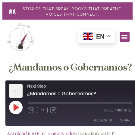
Stories That Speak. Books That Breathe.
Voices That Connect.
EN
¿Mandamos o Gobernamos?
Next Step
¿Mandamos o Gobernamos?
00:00
/
00:14:12
1x
SUBSCRIBE
SHARE
Download file
|
Play in new window
|
Duration: 00:14:12