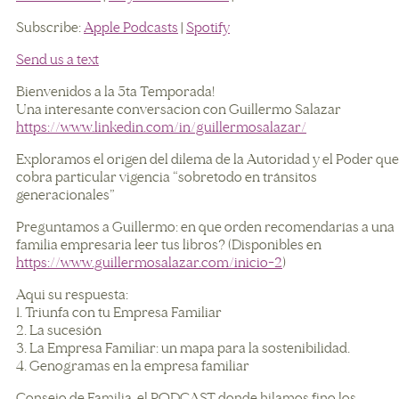
SHARE
Apple Podcasts
Spotify
Subscribe:
Apple Podcasts
|
Spotify
RSS FEED
LINK
Send us a text
EMBED
Bienvenidos a la 5ta Temporada!
Una interesante conversacion con Guillermo Salazar
https://www.linkedin.com/in/guillermosalazar/
Exploramos el origen del dilema de la Autoridad y el Poder que
cobra particular vigencia “sobretodo en tránsitos
generacionales”
Preguntamos a Guillermo: en que orden recomendarías a una
familia empresaria leer tus libros? (Disponibles en
https://www.guillermosalazar.com/inicio-2
)
Aqui su respuesta:
1. Triunfa con tu Empresa Familiar
2. La sucesión
3. La Empresa Familiar: un mapa para la sostenibilidad.
4. Genogramas en la empresa familiar
Consejo de Familia, el PODCAST donde hilamos fino los