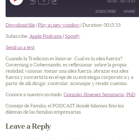
00:00
/
00:13:33
1x
SUBSCRIBE
SHARE
Download file
|
Play in new window
|
Duration: 00:13:33
SHARE
Apple Podcasts
Spotify
Subscribe:
Apple Podcasts
|
Spotify
RSS FEED
LINK
Send us a text
EMBED
Cuando la Tradicion es Innovar. Cual es tu idea fuerza?
Governing o Gobernando, es reflexionar sobre la propia
realidad, visionar, tomar una idea fuerza, abrazar esa idea
fuerza y convertirla en el eje de su estrategia corporativa y a
partir de alli dirigir, controlar, aconsejar y rendir cuentas.
Conoce a nuestro invitado:
Gonzalo JImenez Seminario, PhD
Consejo de Familia, el PODCAST donde hilamos fino los
dilemas de las familias empresarias.
Leave a Reply