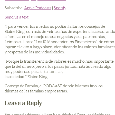
SHARE
Apple Podcasts
Spotify
Subscribe:
Apple Podcasts
|
Spotify
RSS FEED
LINK
Send us a text
EMBED
Y para vencer los miedos no podian faltar los consejos de
Elaine King, con más de veinte años de experiencia asesorand
a familias en el manejo de sus negocios y sus patrimonios,
Leímos su libro: “Los 10 Mandamientos Financieros” de cómo
lograr el éxito a largo plazo, identificando los valores familiare
y respetan do las individualidades.
“Porque la transferencia de valores es mucho más importante
que la del dinero, pero si los pasas juntos, habrás creado algo
muy poderoso para ti, tu familia y
la sociedad.” Elaine King,
Consejo de Familia, el PODCAST donde hilamos fino los
dilemas de las familias empresarias.
Leave a Reply
Your email address will not be published.
Required fields are