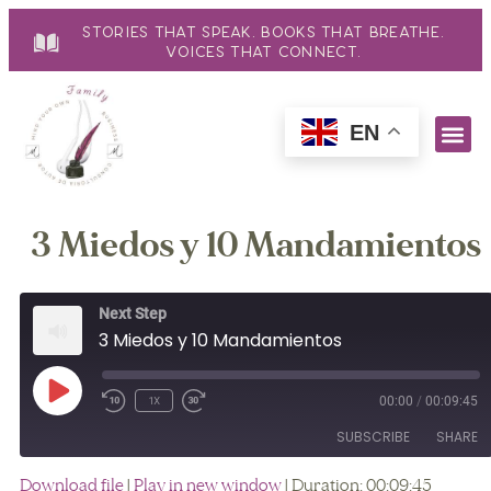
Stories That Speak. Books That Breathe.
Voices That Connect.
EN
3 Miedos y 10 Mandamientos
Next Step
3 Miedos y 10 Mandamientos
00:00
/
00:09:45
1x
SUBSCRIBE
SHARE
Download file
|
Play in new window
|
Duration: 00:09:45