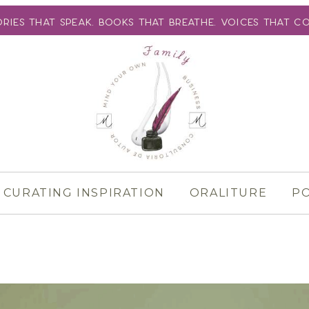
ories That Speak. Books That Breathe. Voices That C
CURATING INSPIRATION
ORALITURE
P